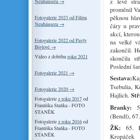
z levé str
Neuhäusera →
proměnil Va
pěknou hla
Fotogalerie 2023 od Filipa
Neuhäusera →
čáry u prav
akcí, ktero
Fotogalerie 2022 od Pavly
na velké v
Bíglové →
zakončil. H
Video z doběhu
roku 2021
skončila st
Poslední š
Fotogalerie 2021 →
Sestava:
Ka
Tsebulia, K
Fotogalerie 2020 →
Stř
Hajlich.
Fotogalerie
z roku 2017
od
Františka Staňka - FOTO
Branky:
5
STANĚK
(Bendl), 67
Fotogalerie
z roku 2016
od
ŽK:
65. 
Františka Staňka - FOTO
STANĚK
Kropáč