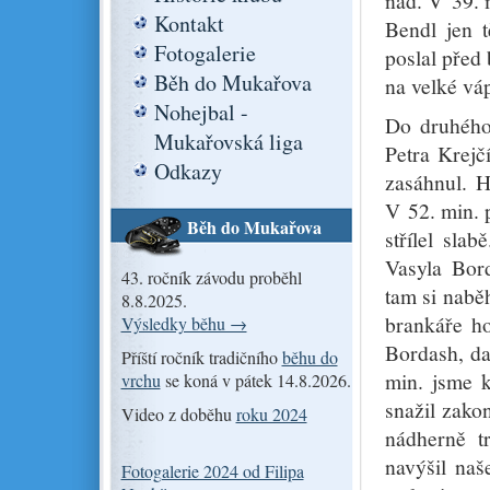
nad. V 39. m
Kontakt
Bendl jen t
Fotogalerie
poslal před
Běh do Mukařova
na velké váp
Nohejbal -
Do druhého
Mukařovská liga
Petra Krejč
Odkazy
zasáhnul. H
V 52. min. 
Běh do Mukařova
střílel sla
Vasyla Bord
43. ročník závodu proběhl
tam si nabě
8.8.2025.
brankáře ho
Výsledky běhu →
Bordash, da
Příští ročník tradičního
běhu do
min. jsme k
vrchu
se koná v pátek 14.8.2026.
snažil zako
Video z doběhu
roku 2024
nádherně t
navýšil naš
Fotogalerie 2024 od Filipa