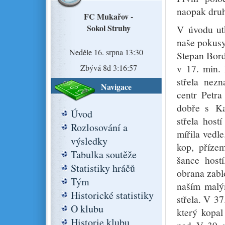
naopak druh
FC Mukařov -
Sokol Struhy
V úvodu utk
naše pokusy
Neděle 16. srpna 13:30
Stepan Borda
v 17. min. 
Zbývá 8d 3:16:56
střela nez
Navigace
centr Petr
dobře s Ka
Úvod
střela host
Rozlosování a
mířila vedl
výsledky
kop, přízem
Tabulka soutěže
šance host
Statistiky hráčů
obrana zabl
Tým
naším malým
Historické statistiky
střela. V 37
O klubu
který kopa
Historie klubu