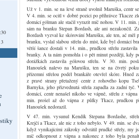
Už v 1. min. se na levé straně uvolnil Maruška, centr se
V 4. min. se ocitl v dobré pozici po přihrávce Tkacze zl
domácí gólman ale stačil vyrazit míč nohou. V 11. min.
sám na branku Stepan Bordash, ale ani nezakončil. Za
:30
Bordash vyzval ke skórování Marušku, ale ten, ač měl 
branku, vyslal slabou střelu do míst, kde byl domácí b
12
větší šance dostali v 14. min., prudkou střelu zastavil
branky. A ta nám pomohla i o pět minut později, kdy p
dorážkách zastavila gólovou střelu. V 30. min. posl
Hanoušek nalevo na Marušku, ten se na čtvrtý poku
přízemní střelou podél brankáře otevřel skóre. Hned z
z pravé strany přetažený centr z rohového kopu Tse
Barnyka, jeho přizvednutá střela zapadla za zadní tyč. 
domácí, centr nenašel nikoho ve vápně, střelu z vápna
e
min. prošel až do vápna z půlky Tkacz, prudkou p
ů
Hanoušek nedorazil.
V 47. min. vysunul Kendík Stepana Bordashe, střelu
istiky
Krejčí a Tkacz, ale nic z toho nebylo. V 49. min. se dv
když vynikajícími zákroky odvrátil prudké střely, my j
míč odkopnout z vápna a nakonec z toho byla penalta