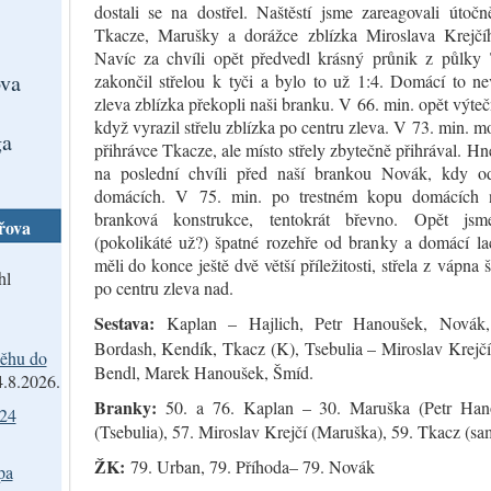
dostali se na dostřel. Naštěstí jsme zareagovali útoč
Tkacze, Marušky a dorážce zblízka Miroslava Krejčíh
Navíc za chvíli opět předvedl krásný průnik z půlky 
va
zakončil střelou k tyči a bylo to už 1:4. Domácí to ne
zleva zblízka překopli naši branku. V 66. min. opět výte
když vyrazil střelu zblízka po centru zleva. V 73. min. 
ga
přihrávce Tkacze, ale místo střely zbytečně přihrával. H
na poslední chvíli před naší brankou Novák, kdy od
domácích. V 75. min. po trestném kopu domácích n
branková konstrukce, tentokrát břevno. Opět jsm
řova
(pokolikáté už?) špatné rozehře od branky a domácí lac
měli do konce ještě dvě větší příležitosti, střela z vápna š
hl
po centru zleva nad.
Sestava:
Kaplan – Hajlich, Petr Hanoušek, Novák
Bordash, Kendík, Tkacz (K), Tsebulia – Miroslav Krejč
ěhu do
Bendl, Marek Hanoušek, Šmíd.
4.8.2026.
Branky:
50. a 76. Kaplan – 30. Maruška (Petr Han
024
(Tsebulia), 57. Miroslav Krejčí (Maruška), 59. Tkacz (sa
ŽK:
79. Urban, 79. Příhoda– 79. Novák
pa