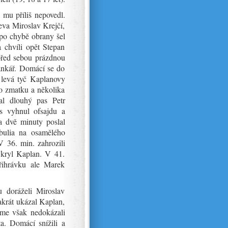
 mu příliš nepovedl.
eva Miroslav Krejčí,
 po chybě obrany šel
 chvíli opět Stepan
před sebou prázdnou
rankář. Domácí se do
a levá tyč Kaplanovy
o zmatku a několika
al dlouhý pas Petr
s vyhnul ofsajdu a
a dvě minuty poslal
bulia na osamělého
V 36. min. zahrozili
 kryl Kaplan. V 41.
řihrávku ale Marek
 doráželi Miroslav
akrát ukázal Kaplan,
sme však nedokázali
. Domácí snížili a