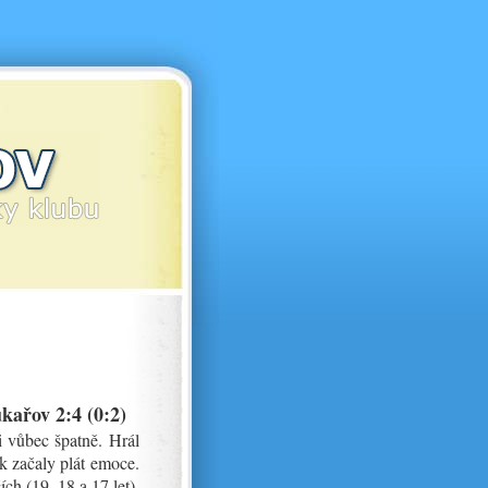
ařov 2:4 (0:2)
i vůbec špatně. Hrál
ak začaly plát emoce.
 (19, 18 a 17 let).