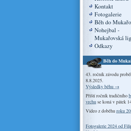
Kontakt
Fotogalerie
Běh do Mukařo
Nohejbal -
Mukařovská li
Odkazy
Běh do Muka
43. ročník závodu probě
8.8.2025.
Výsledky běhu →
Příští ročník tradičního
b
vrchu
se koná v pátek 1
Video z doběhu
roku 2
Fotogalerie 2024 od Fili