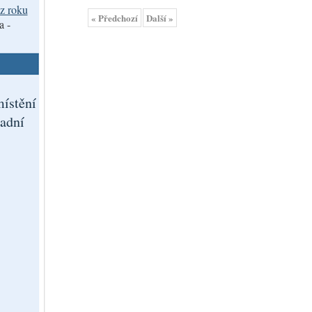
z roku
« Předchozí
Další »
a -
ístění
adní