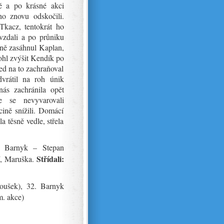
ně a po krásné akci
o znovu odskočili.
Tkacz, tentokrát ho
vzdali a po průniku
čně zasáhnul Kaplan,
mohl zvýšit Kendík po
ned na to zachraňoval
vrátil na roh únik
ás zachránila opět
e se nevyvarovali
ině snížili. Domácí
la těsně vedle, střela
, Barnyk – Stepan
Střídali:
í, Maruška.
oušek), 32. Barnyk
m. akce)