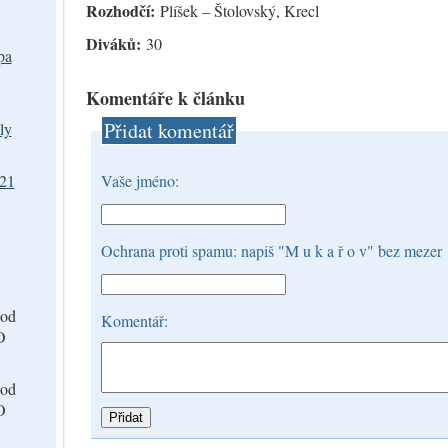
Rozhodčí:
Plíšek – Štolovský, Krecl
Diváků:
30
pa
Komentáře k článku
Přidat komentář
ly
021
Vaše jméno:
Ochrana proti spamu: napiš "M u k a ř o v" bez mezer
od
Komentář:
O
od
O