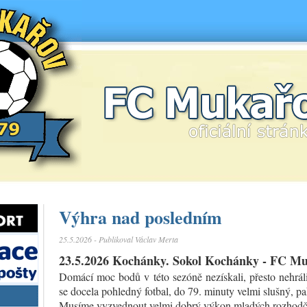
FC Mukařov
Výhra nad posledním
25.5.2026 - Publikoval Václav Merta
23.5.2026 Kochánky. Sokol Kochánky - FC Muk
Domácí moc bodů v této sezóně nezískali, přesto nehrál
se docela pohledný fotbal, do 79. minuty velmi slušný, p
Musíme vyzvednout velmi dobrý výkon mladých rozhodčích