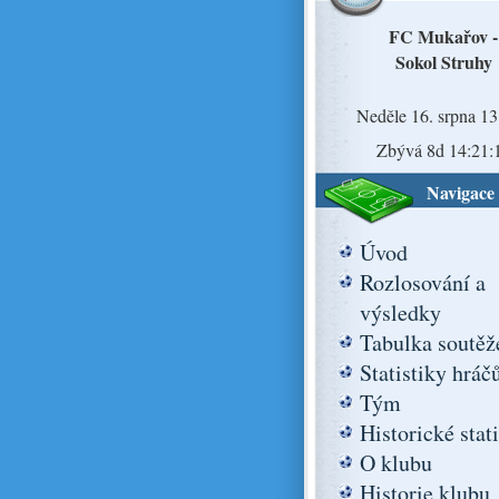
FC Mukařov -
Sokol Struhy
Neděle 16. srpna 13
Zbývá 8d 14:21:
Navigace
Úvod
Rozlosování a
výsledky
Tabulka soutěž
Statistiky hráč
Tým
Historické stat
O klubu
Historie klubu