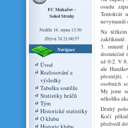
osudu zápa
FC Mukařov -
Tentokrát 
Sokol Struhy
nevymanili 
Neděle 16. srpna 13:30
Na těžkém 
zakřiknutě.
Zbývá 7d 21:00:56
3. minutě 
Navigace
dostatečně 
už 0:2. V 8.
Úvod
ale Hanákov
Rozlosování a
přesnější,
výsledky
osobních so
Tabulka soutěže
My jsme se 
Statistiky hráčů
několika ak
Tým
Druhý poloč
Historické statistiky
Kočí pěkně
O klubu
předvedl do
Historie klubu