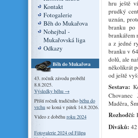
hru ještě v
Kontakt
prudký cent
Fotogalerie
uznán, prot
Běh do Mukařova
branku po 
Nohejbal -
brankářem n
Mukařovská liga
a z jedné r
Odkazy
branku v 64.
dolů, ale n
Běh do Mukařova
několikrát p
od ještě vyš
43. ročník závodu proběhl
8.8.2025.
Sestava:
Ko
Výsledky běhu →
Chovanec J
Příští ročník tradičního
běhu do
Maděra, Šmí
vrchu
se koná v pátek 14.8.2026.
Rozhodčí:
P
Video z doběhu
roku 2024
Diváků:
42
Fotogalerie 2024 od Filipa