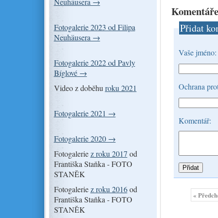
Neuhäusera →
Komentáře
Přidat ko
Fotogalerie 2023 od Filipa
Neuhäusera →
Vaše jméno:
Fotogalerie 2022 od Pavly
Bíglové →
Ochrana prot
Video z doběhu
roku 2021
Fotogalerie 2021 →
Komentář:
Fotogalerie 2020 →
Fotogalerie
z roku 2017
od
Františka Staňka - FOTO
STANĚK
Fotogalerie
z roku 2016
od
« Předch
Františka Staňka - FOTO
STANĚK