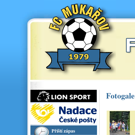
Fotogale
Příští zápas