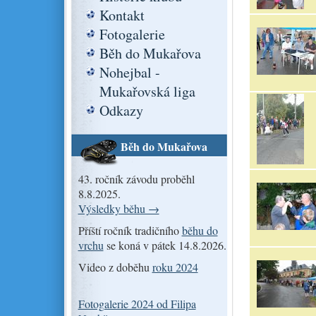
Kontakt
Fotogalerie
Běh do Mukařova
Nohejbal -
Mukařovská liga
Odkazy
Běh do Mukařova
43. ročník závodu proběhl
8.8.2025.
Výsledky běhu →
Příští ročník tradičního
běhu do
vrchu
se koná v pátek 14.8.2026.
Video z doběhu
roku 2024
Fotogalerie 2024 od Filipa