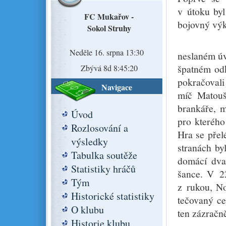
v útoku byl
FC Mukařov -
bojovný vý
Sokol Struhy
Utkání p
Neděle 16. srpna 13:30
neslaném úv
špatném odk
Zbývá 8d 8:45:19
pokračovali
Navigace
míč Matouš
brankáře, m
Úvod
pro kterého
Rozlosování a
Hra se přel
výsledky
stranách by
Tabulka soutěže
domácí dvak
Statistiky hráčů
šance. V 22
Tým
z rukou, No
Historické statistiky
tečovaný ce
O klubu
ten zázračně
Historie klubu