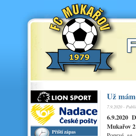
Už máme 
7.9.2020 - Publ
6.9.2020 
Mukařov 2:
Příští zápas
Poprvé se 