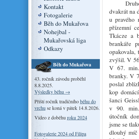
Druhou půl
Kontakt
dvakrát na d
Fotogalerie
u pravého 
Běh do Mukařova
přízemní c
Nohejbal -
Tkácze a b
Mukařovská liga
brankáře p
Odkazy
opakovala, 
zvýšil. V 56
Běh do Mukařova
V 67. min.
branky. V 7
43. ročník závodu proběhl
poslal zblí
8.8.2025.
kop domácíc
Výsledky běhu →
šanci Geiss
Příští ročník tradičního
běhu do
v 90. min.
vrchu
se koná v pátek 14.8.2026.
útočník dom
Video z doběhu
roku 2024
jsme se tla
dlouhý míč
Fotogalerie 2024 od Filipa