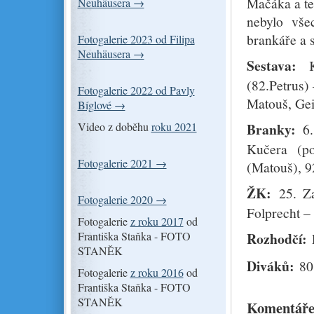
Mačáka a ten
Neuhäusera →
nebylo vše
brankáře a 
Fotogalerie 2023 od Filipa
Neuhäusera →
Sestava:
(82.Petrus)
Fotogalerie 2022 od Pavly
Matouš, Ge
Bíglové →
Video z doběhu
roku 2021
Branky:
6. 
Kučera (po
Fotogalerie 2021 →
(Matouš), 9
ŽK:
25. Z
Fotogalerie 2020 →
Folprecht –
Fotogalerie
z roku 2017
od
Františka Staňka - FOTO
Rozhodčí:
STANĚK
Diváků:
80
Fotogalerie
z roku 2016
od
Františka Staňka - FOTO
STANĚK
Komentáře