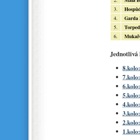
Hospů
3.
Garda 
4.
Torped
5.
Mukař
6.
Jednotlivá 
8.kolo:
7.kolo
6.kolo
5.kolo:
4.kolo:
3.kolo:
2.kolo:
1.kolo: