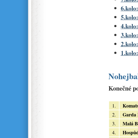
6.kolo
5.kolo:
4.kolo:
3.kolo:
2.kolo:
1.kolo:
Nohejbal
Konečné po
Komat
1.
Garda 
2.
Malá B
3.
Hospů
4.