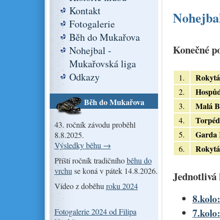
Kontakt
Nohejbal
Fotogalerie
Běh do Mukařova
Konečné po
Nohejbal -
Mukařovská liga
Odkazy
Rokytá
1.
Hospů
2.
Běh do Mukařova
Malá B
3.
Torpéd
4.
43. ročník závodu proběhl
Garda 
5.
8.8.2025.
Výsledky běhu →
Rokytá
6.
Příští ročník tradičního
běhu do
vrchu
se koná v pátek 14.8.2026.
Jednotlivá 
Video z doběhu
roku 2024
8.kolo:
7.kolo
Fotogalerie 2024 od Filipa