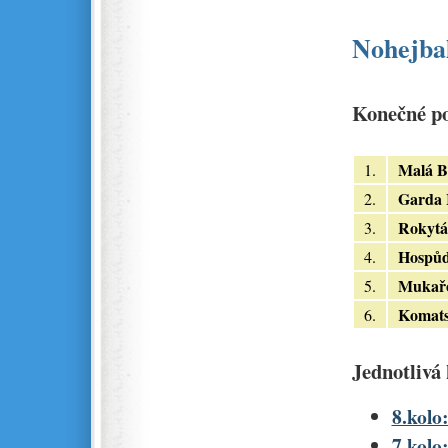
Nohejbal
Konečné po
Malá B
1.
Garda 
2.
Rokytá
3.
Hospů
4.
Mukař
5.
Komat
6.
Jednotlivá 
8.kolo:
7.kolo