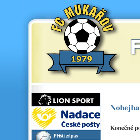
Nohejbal
Konečné po
Příští zápas