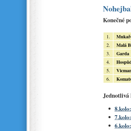
Nohejbal
Konečné po
Mukař
1.
Malá B
2.
Garda
3.
Hospů
4.
Vicma
5.
Komat
6.
Jednotlivá 
8.kolo
7.kolo
6.kolo