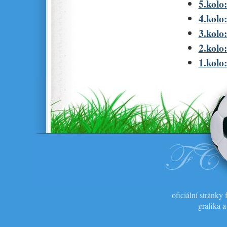
5.kolo:
4.kolo:
3.kolo:
2.kolo:
1.kolo:
oficiální stránk
grafika 