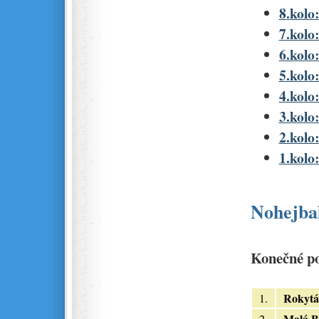
8.kolo:
7.kolo
6.kolo:
5.kolo
4.kolo:
3.kolo:
2.kolo:
1.kolo:
Nohejbal
Konečné po
Rokytá
1.
Malá B
2.