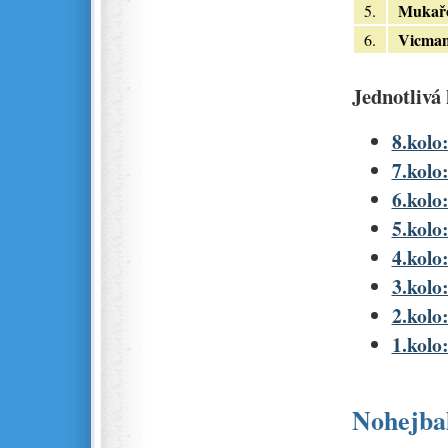
Mukař
5.
Vicma
6.
Jednotlivá 
8.kolo:
7.kolo
6.kolo
5.kolo:
4.kolo:
3.kolo:
2.kolo:
1.kolo:
Nohejbal