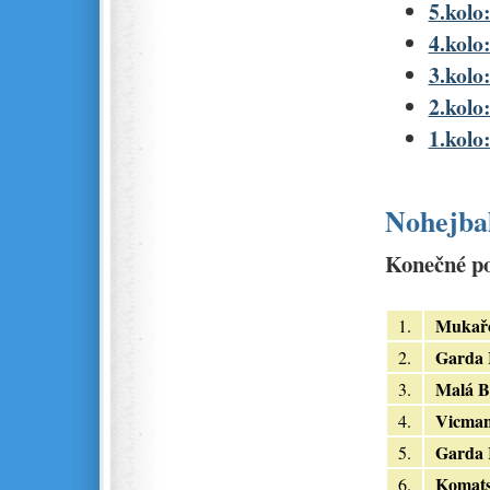
5.kolo:
4.kolo:
3.kolo:
2.kolo:
1.kolo:
Nohejbal
Konečné po
Mukař
1.
Garda I
2.
Malá B
3.
Vicma
4.
Garda 
5.
Komat
6.