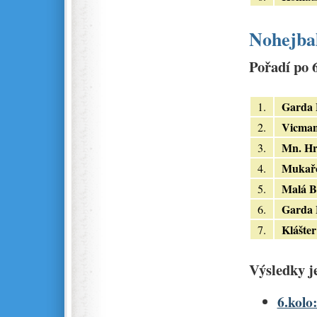
Nohejbal
Pořadí po 6
Garda 
1.
Vicma
2.
Mn. Hr
3.
Mukařo
4.
Malá B
5.
Garda 
6.
Klášter
7.
Výsledky je
6.kolo