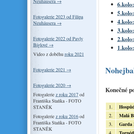
Neuhäusera →
6.kolo:
5.kolo:
Fotogalerie 2023 od Filipa
4.kolo:
Neuhäusera →
3.kolo:
2.kolo:
Fotogalerie 2022 od Pavly
Bíglové →
1.kolo:
Video z doběhu
roku 2021
Nohejbal
Fotogalerie 2021 →
Fotogalerie 2020 →
Konečné po
Fotogalerie
z roku 2017
od
Františka Staňka - FOTO
Hospů
1.
STANĚK
Malá B
2.
Fotogalerie
z roku 2016
od
Františka Staňka - FOTO
Garda 
3.
STANĚK
Torpéd
4.