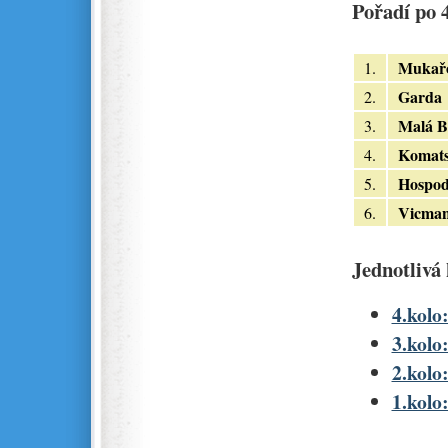
Pořadí po 4
Mukař
1.
Garda
2.
Malá B
3.
Komat
4.
Hospo
5.
Vicma
6.
Jednotlivá 
4.kolo:
3.kolo:
2.kolo:
1.kolo: