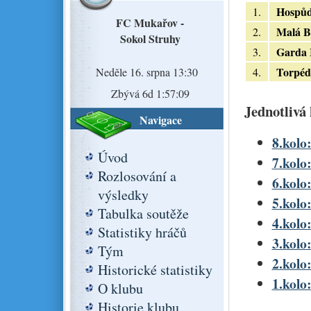
Hospů
1.
FC Mukařov -
Malá B
2.
Sokol Struhy
Garda 
3.
Torpéd
Neděle 16. srpna 13:30
4.
Zbývá 6d 1:57:08
Jednotlivá 
Navigace
8.kolo:
Úvod
7.kolo:
Rozlosování a
6.kolo
výsledky
5.kolo:
Tabulka soutěže
4.kolo:
Statistiky hráčů
3.kolo:
Tým
2.kolo:
Historické statistiky
1.kolo:
O klubu
Historie klubu