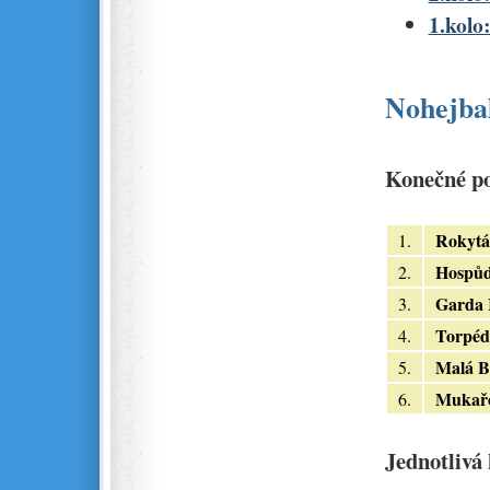
1.kolo:
Nohejbal
Konečné po
Rokytá
1.
Hospů
2.
Garda 
3.
Torpéd
4.
Malá B
5.
Mukař
6.
Jednotlivá 