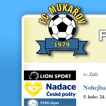
← Zpět
Nohejbal
5. kolo: 24.
Příští zápas