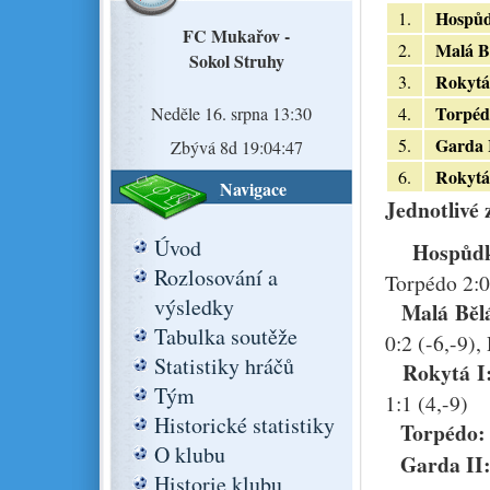
Hospů
1.
FC Mukařov -
Malá B
2.
Sokol Struhy
Rokytá
3.
Torpéd
Neděle 16. srpna 13:30
4.
Garda 
5.
Zbývá 8d 19:04:46
Rokytá
6.
Navigace
Jednotlivé 
Úvod
Hospůd
Rozlosování a
Torpédo 2:0 
výsledky
Malá Běl
Tabulka soutěže
0:2 (-6,-9),
Statistiky hráčů
Rokytá I
Tým
1:1 (4,-9)
Historické statistiky
Torpédo
O klubu
Garda II
Historie klubu