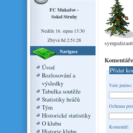
FC Mukařov -
Sokol Struhy
Neděle 16. srpna 13:30
Zbývá 8d 2:51:28
sympatizan
Navigace
Komentáře
Úvod
Přidat ko
Rozlosování a
výsledky
Vaše jméno:
Tabulka soutěže
Statistiky hráčů
Ochrana prot
Tým
Historické statistiky
O klubu
Komentář:
Historie klubu