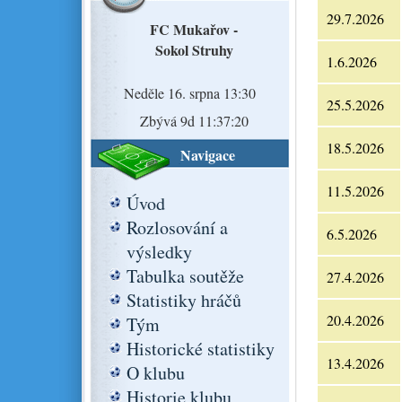
29.7.2026
FC Mukařov -
Sokol Struhy
1.6.2026
Neděle 16. srpna 13:30
25.5.2026
Zbývá 9d 11:37:19
18.5.2026
Navigace
11.5.2026
Úvod
Rozlosování a
6.5.2026
výsledky
Tabulka soutěže
27.4.2026
Statistiky hráčů
20.4.2026
Tým
Historické statistiky
13.4.2026
O klubu
Historie klubu