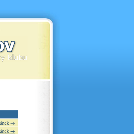
lánek →
lánek →