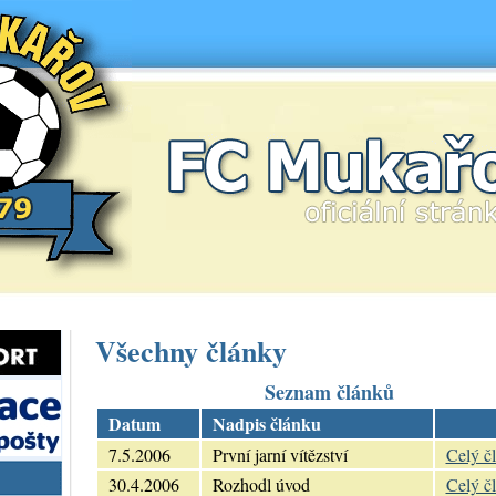
FC Mukařov
Všechny články
Seznam článků
Datum
Nadpis článku
7.5.2006
První jarní vítězství
Celý č
30.4.2006
Rozhodl úvod
Celý č