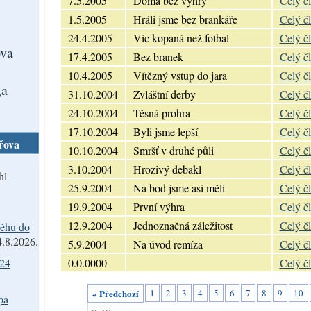
7.5.2005
Doma bez výhry
Celý č
1.5.2005
Hráli jsme bez brankáře
Celý č
24.4.2005
Víc kopaná než fotbal
Celý č
va
17.4.2005
Bez branek
Celý č
10.4.2005
Vítězný vstup do jara
Celý č
ga
31.10.2004
Zvláštní derby
Celý č
24.10.2004
Těsná prohra
Celý č
17.10.2004
Byli jsme lepší
Celý č
řova
10.10.2004
Smršť v druhé půli
Celý č
3.10.2004
Hrozivý debakl
Celý č
hl
25.9.2004
Na bod jsme asi měli
Celý č
19.9.2004
První výhra
Celý č
12.9.2004
Jednoznačná záležitost
Celý č
ěhu do
4.8.2026.
5.9.2004
Na úvod remíza
Celý č
024
0.0.0000
Celý č
« Předchozí
1
2
3
4
5
6
7
8
9
10
pa