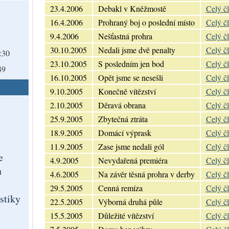
23.4.2006
Debakl v Kněžmostě
Celý č
16.4.2006
Prohraný boj o poslední místo
Celý č
9.4.2006
Nešťastná prohra
Celý č
30.10.2005
Nedali jsme dvě penalty
Celý č
:30
23.10.2005
S posledním jen bod
Celý č
49
16.10.2005
Opět jsme se nesešli
Celý č
9.10.2005
Konečně vítězství
Celý č
2.10.2005
Děravá obrana
Celý č
25.9.2005
Zbytečná ztráta
Celý č
18.9.2005
Domácí výprask
Celý č
11.9.2005
Zase jsme nedali gól
Celý č
e
4.9.2005
Nevydařená premiéra
Celý č
ů
4.6.2005
Na závěr těsná prohra v derby
Celý č
29.5.2005
Cenná remíza
Celý č
istiky
22.5.2005
Výborná druhá půle
Celý č
15.5.2005
Důležité vítězství
Celý č