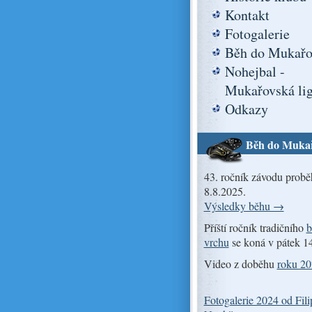
Kontakt
Fotogalerie
Běh do Mukařo
Nohejbal -
Mukařovská li
Odkazy
Běh do Muka
43. ročník závodu probě
8.8.2025.
Výsledky běhu →
Příští ročník tradičního
b
vrchu
se koná v pátek 1
Video z doběhu
roku 2
Fotogalerie 2024 od Fili