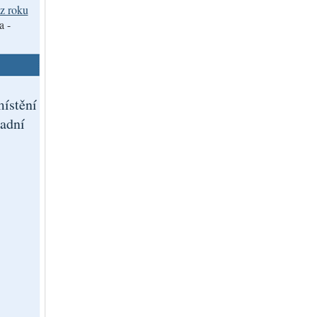
z roku
a -
ístění
adní