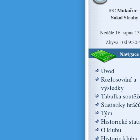
FC Mukařov -
Sokol Struhy
Neděle 16. srpna 13
Zbývá 10d 9:30:
Navigace
Úvod
Rozlosování a
výsledky
Tabulka soutěž
Statistiky hráč
Tým
Historické stat
O klubu
Historie klubu