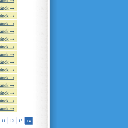
lánek →
lánek →
lánek →
lánek →
lánek →
lánek →
lánek →
lánek →
lánek →
lánek →
lánek →
lánek →
lánek →
lánek →
lánek →
11
12
13
14