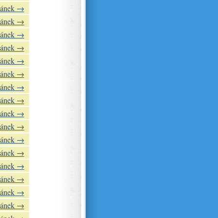
lánek →
lánek →
lánek →
lánek →
lánek →
lánek →
lánek →
lánek →
lánek →
lánek →
lánek →
lánek →
lánek →
lánek →
lánek →
lánek →