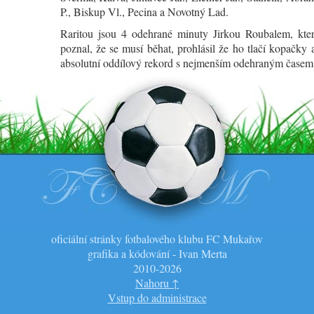
P., Biskup Vl., Pecina a Novotný Lad.
Raritou jsou 4 odehrané minuty Jirkou Roubalem, kte
poznal, že se musí běhat, prohlásil že ho tlačí kopačky 
absolutní oddílový rekord s nejmenším odehraným časem
oficiální stránky fotbalového klubu FC Mukařov
grafika a kódování - Ivan Merta
2010-2026
Nahoru ↑
Vstup do administrace