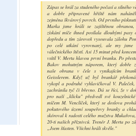
Zápas se hrál za studeného počasí a silného vě
a dobře připravené hřiště nám naháněl
zejména škvárový povrch. Od prvního písknutí
Marka jsme hráli se zajištěnou obranou,
získání míče ihned posílala dlouhými pasy 
dopředu a tím zároveň vysouvala zálohu Pom
po celé utkání vyrovnaný, ale my jsme 
válečnického štěstí. Asi 15 minut před konce
vsítil V. Merta hlavou první branku. Po přest
Bakov mohutným náporem, který dobře z
naše obrana v čele s vynikajícím bra
Geisslerem. Když už byl brankář překoná
vykopl a podruhé vyhlavičkoval V. Paleček
zachránila tyč či břevno. Dá se říci, že v dob
pro naší „klícku" předvedl své kouzelnick
míčem M. Venclíček, který se doslova proh
pokutového území soupeřovy branky a chla
skóroval k radosti celého mužstva Mukařova,
20-ti našich příznivců. Trenér J. Merta po zá
„Jsem šťasten. Všichni hráli skvěle."