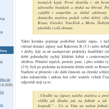
trestných kopů. První skončila v síti bez
udiveného brankáře a druhá na břevně. Poc
vyjádřit i soupeřům za slušně odehraný
domácího mužstva podali velmi dobrý výko
va
Kraus, Geissler, Venclíček a Merta. Dobr
působila i celá obrana.
ga
Takto kronika popisuje podrobně každý zápas, z nic
vítězné domáci zápasy nad Bakovem B (3:1) nebo debak
řova
v derby, kde za ně nastupovalo prakticky hradišťské cé
době jednoduchý rychlý křídelní fotbal s centrovaný
střelbou. Přinášel úspěch, protože jsme, i přes totální
hl
(2:9), byli po podzimu na krásném třetím místě za Bou
Nadšení se přeneslo i do další činnosti, na členské schůz
roku uskutečnila i anketa žen (obě soutěže vyhrál Čen
ěhu do
odpovědi stojí za to:
4.8.2026.
024
- Chodíte na zápasy našeho mužstva a pro
věděla jak dlouho jste na fotbale a jak
pa
hospodě." - Co se Vám na našem fotbale 