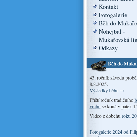
Kontakt
Fotogalerie
Běh do Mukařo
Nohejbal -
Mukařovská li
Odkazy
Běh do Muka
43. ročník závodu probě
8.8.2025.
Výsledky běhu →
Příští ročník tradičního
b
vrchu
se koná v pátek 1
Video z doběhu
roku 2
Fotogalerie 2024 od Fili