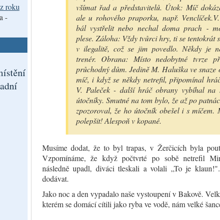
z roku
všímat řad a představitelů. Útok: Míč dokáza
a -
ale u rohového praporku, např. Venclíček.V
bál vystřelit nebo nechal doma prach - m
plese. Záloha: Vždy tvůrci hry, ti se tentokrát s
v ilegalitě, což se jim povedlo. Někdy je n
trenér. Obrana: Místo nedobytné tvrze př
průchodný dům. Jedině M. Haluška ve snaze
ístění
míč, i když se někdy netrefil, připomínal hrá
adní
V. Paleček - další hráč obrany vybíhal na
útočníky. Smutné na tom bylo, že až po patnác
zpozoroval, že ho útočník obešel i s míčem.
polepšit! Alespoň v kopané.
Musíme dodat, že to byl trapas, v Žerčicích byla pouť
Vzpomínáme, že když počtvrté po sobě netrefil Mi
následně upadl, diváci tleskali a volali „To je klaun!"
dodávat.
Jako noc a den vypadalo naše vystoupení v Bakově. Velké
kterém se domácí cítili jako ryba ve vodě, nám velké šanc