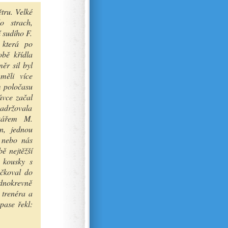
tru. Velké
o strach,
 sudího F.
 která po
obě křídla
ěr sil byl
měli více
m poločasu
ávce začal
adržovala
nkářem M.
n, jednou
, nebo nás
ě nejtěžší
é kousky s
áčkoval do
dnokrevně
 trenéra a
pase řekl: