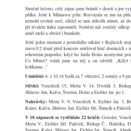
Stručně řečeno, celý zápas jsme bránili v deseti a jen vy
půlku. Ještě k Milanovu gólu: Rozvázala se mu na půlc
nemohl uvolnit uzel, zdržel se tam několik minut, až d
při trvalém tlaku zapomněli. Naštěstí náš zoufalý odkop 
uměl utekl a obešel i brankáře.
Ještě jeden moment z posledního utkání v Rejšicích stoj
stavu 0:2 těsně před koncem směřoval hráč domácích s 
rohovému praporku, když ho Jarda Holas nesmyslně podk
Co blbneš? volali jsme na něj a on odvětil: „Když 
kolíkama..."
Umístění:
6. z 10 16 bodů za 7 vítězství, 2 remízy a 9 pr
Střelci:
Venclíček 15, Merta V. 14, Dvořák 3, Bisku
Jihlavec Jan, Kalva, Šverma, Holas a Eichler Jar. po 1.
Nahrávky:
Merta V. 9, Venclíček 8, Eichler Jar. 3, B
Kraus, Kalva, Jihlavec Jan, Eichler Jiří, Štancík a Paleček
V 18 zápasech se vystřídalo 22 hráčů:
Geissler, Vencl
Merta V., Eichler Jiří, Paleček, Biskup Č., Haluška, D
Šverma, Kalva, Jihlavec Jar., Eichler Jar., Štancík, Abr