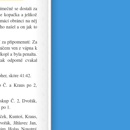
jímečně se dostali za
e kopačka a jelikož
omácí obránci na něj
ho našel a on jak to
í za připomenutí: Za
míčem ven z vápna k
opl a byla penalta.
tak odporně cvakal
oher, skóre 41:42.
p Č. a Kraus po 2,
iskup Č. 2, Dvořák,
 po 1.
íček, Kuntoš, Kraus,
vořák, Jihlavec Jan,
ahám, Holas, Novotný