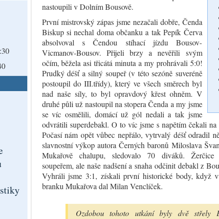
nastoupili v Dolním Bousově.
První mistrovský zápas jsme nezačali dobře, Čenda
Biskup si nechal doma občanku a tak Pepík Červa
absolvoval s Čendou stíhací jízdu Bousov-
:30
Vicmanov-Bousov. Přijeli brzy a nevěřili svým
očím, běžela asi třicátá minuta a my prohrávali 5:0!
39
Prudký déšť a silný soupeř (v této sezóně suveréně
postoupil do III.třídy), který ve všech směrech byl
nad naše síly, to byl opravdový křest ohněm. V
druhé půli už nastoupil na stopera Čenda a my jsme
se víc osmělili, domácí už gól nedali a tak jsme
odvrátili superdebakl. O to víc jsme s napětím čekali na
Počasí nám opět vůbec nepřálo, vytrvalý déšť odradil ně
slavnostní výkop autora Černých baronů Miloslava Švand
e
Mukařově chalupu, sledovalo 70 diváků. Žerčice
ů
soupeřem, ale naše nadšení a snaha odčinit debakl z Bou
Vyhráli jsme 3:1, získali první historické body, když 
branku Mukařova dal Milan Venclíček.
istiky
Ozdobou tohoto utkání byly dvě střely 