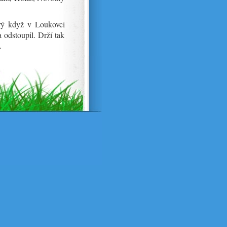
rý když v Loukovci
a odstoupil. Drží tak
.