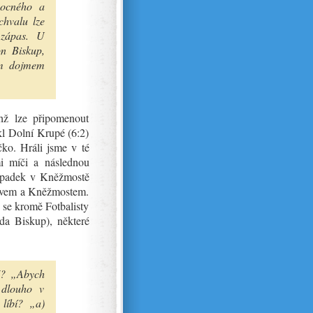
mocného a
hvalu lze
 zápas. U
n Biskup,
ým dojmem
hž lze připomenout
l Dolní Krupé (6:2)
čko. Hráli jsme v té
mi míči a následnou
 výpadek v Kněžmostě
sovem a Kněžmostem.
i se kromě Fotbalisty
da Biskup), některé
č? „Abych
 dlouho v
líbí? „a)