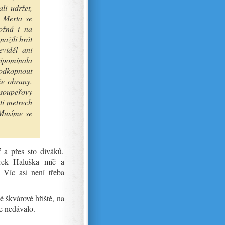
li udržet,
. Merta se
ožná i na
nažili hrát
eviděl ani
ipomínala
 odkopnout
če obrany.
 soupeřovy
ti metrech
 Musíme se
 a přes sto diváků.
rek Haluška míč a
. Víc asi není třeba
 škvárové hřiště, na
e nedávalo.