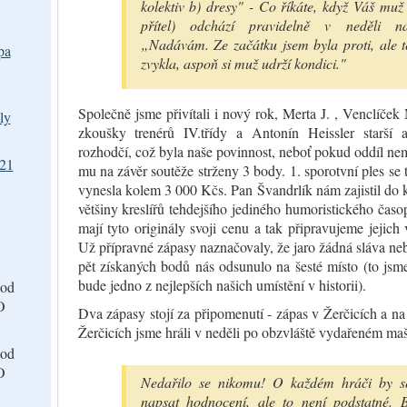
kolektiv b) dresy" - Co říkáte, když Váš muž
přítel) odchází pravidelně v neděli n
„Nadávám. Ze začátku jsem byla proti, ale t
pa
zvykla, aspoň si muž udrží kondici."
Společně jsme přivítali i nový rok, Merta J. , Venclíček 
ly
zkoušky trenérů IV.třídy a Antonín Heissler starší 
rozhodčí, což byla naše povinnost, neboť pokud oddíl ne
021
mu na závěr soutěže strženy 3 body. 1. sporotvní ples se
vynesla kolem 3 000 Kčs. Pan Švandrlík nám zajistil do
většiny kreslířů tehdejšího jediného humoristického čas
mají tyto originály svoji cenu a tak připravujeme jejich
Už přípravné zápasy naznačovaly, že jaro žádná sláva ne
pět získaných bodů nás odsunulo na šesté místo (to jsme 
bude jedno z nejlepších našich umístění v historii).
od
O
Dva zápasy stojí za připomenutí - zápas v Žerčicích a n
Žerčicích jsme hráli v neděli po obzvláště vydařeném ma
od
O
Nedařilo se nikomu! O každém hráči by s
napsat hodnocení, ale to není podstatné. 