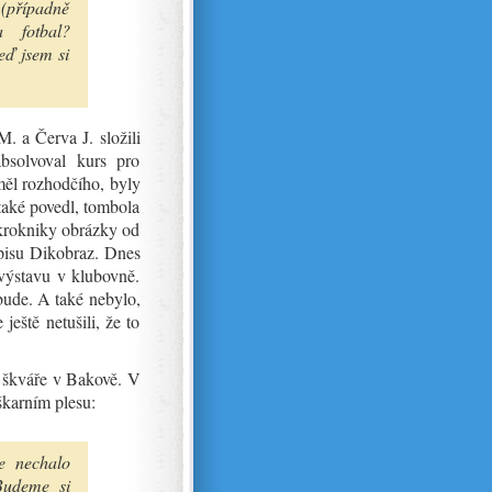
 (případně
a fotbal?
eď jsem si
M. a Červa J. složili
absolvoval kurs pro
měl rozhodčího, byly
 také povedl, tombola
 krokniky obrázky od
opisu Dikobraz. Dnes
 výstavu v klubovně.
bude. A také nebylo,
ještě netušili, že to
a škváře v Bakově. V
škarním plesu:
e nechalo
Budeme si