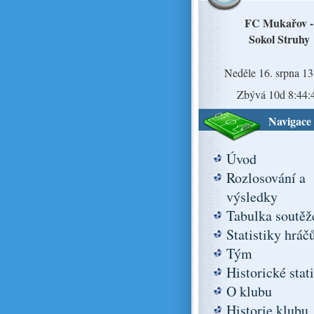
FC Mukařov -
Sokol Struhy
Neděle 16. srpna 13
Zbývá 10d 8:44:
Navigace
Úvod
Rozlosování a
výsledky
Tabulka soutěž
Statistiky hráč
Tým
Historické stat
O klubu
Historie klubu