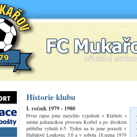
FC Mukařov
Historie klubu
I. ročník 1979 - 1980
První zápas jsme narychlo vyjednali v Klášteře s
místní jedenáctkou pivovaru Korbel a po divokém
průběhu vyhráli 6:5. Týden na to jsme porazili v
Hubálově Loukovec 3:0 a v sobotu 18.srpna 1979