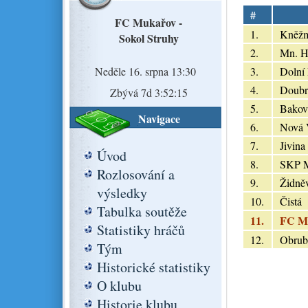
#
FC Mukařov -
1.
Kněžm
Sokol Struhy
2.
Mn. H
Neděle 16. srpna 13:30
3.
Dolní
4.
Doubr
Zbývá 7d 3:52:14
5.
Bakov
Navigace
6.
Nová 
7.
Jivina
Úvod
8.
SKP 
Rozlosování a
9.
Židně
výsledky
10.
Čistá
Tabulka soutěže
11.
FC M
Statistiky hráčů
12.
Obrub
Tým
Historické statistiky
O klubu
Historie klubu