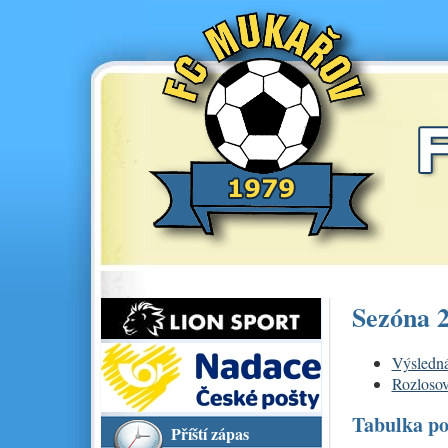
Sezóna 
Výsledná
Rozlosov
Tabulka po
Příští zápas