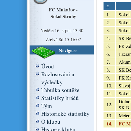
#
FC Mukařov -
1.
Sokol
Sokol Struhy
2.
Sokol
Neděle 16. srpna 13:30
3.
Sokol
4.
SK Běl
Zbývá 8d 15:16:07
5.
FK Zd
Navigace
6.
Jizera
7.
Akuma
Úvod
8.
SK Be
Rozlosování a
9.
FK Kr
výsledky
10.
Slavoj
Tabulka soutěže
11.
Sokol 
Statistiky hráčů
Dolno
12.
Tým
SK B
Historické statistiky
13.
Meteo
O klubu
14.
FC M
Historie klubu