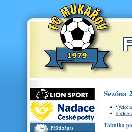
Sezóna 
Výsledná
Rozlosov
Tabulka po
Příští zápas