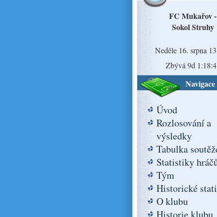
FC Mukařov -
Sokol Struhy
Neděle 16. srpna 13
Zbývá 9d 1:18:4
Navigace
Úvod
Rozlosování a
výsledky
Tabulka soutěž
Statistiky hráč
Tým
Historické stat
O klubu
Historie klubu