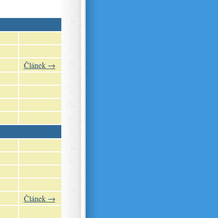
Článek →
Článek →