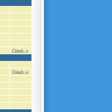
Článek →
Článek →