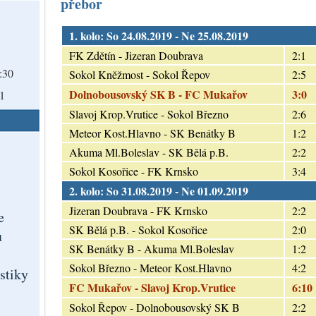
přebor
1. kolo: So 24.08.2019 - Ne 25.08.2019
FK Zdětín - Jizeran Doubrava
2:1
:30
Sokol Kněžmost - Sokol Řepov
2:5
Dolnobousovský SK B - FC Mukařov
3:0
0
Slavoj Krop.Vrutice - Sokol Březno
2:6
Meteor Kost.Hlavno - SK Benátky B
1:2
Akuma Ml.Boleslav - SK Bělá p.B.
2:2
Sokol Kosořice - FK Krnsko
3:4
2. kolo: So 31.08.2019 - Ne 01.09.2019
Jizeran Doubrava - FK Krnsko
2:2
e
SK Bělá p.B. - Sokol Kosořice
2:0
ů
SK Benátky B - Akuma Ml.Boleslav
1:2
Sokol Březno - Meteor Kost.Hlavno
4:2
istiky
FC Mukařov - Slavoj Krop.Vrutice
6:10
Sokol Řepov - Dolnobousovský SK B
2:2