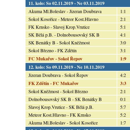
11. kolo: So 02.11.2019 - Ne 03.11.2019
Akuma Ml.Boleslav - Jizeran Doubrava
1:1
Sokol Kosořice - Meteor Kost.Hlavno
2:1
FK Krnsko - Slavoj Krop.Vrutice
5:1
SK Bělá p.B. - Dolnobousovský SK B
4:1
SK Benátky B - Sokol Kněžmost
3:0
Sokol Březno - FK Zdětín
3:1
FC Mukařov - Sokol Řepov
1:9
12. kolo: So 09.11.2019 - Ne 10.11.2019
Jizeran Doubrava - Sokol Řepov
4:2
FK Zdětín - FC Mukařov
3:3
Sokol Kněžmost - Sokol Březno
2:1
Dolnobousovský SK B - SK Benátky B
0:1
Slavoj Krop.Vrutice - SK Bělá p.B.
5:7
Meteor Kost.Hlavno - FK Krnsko
5:2
Akuma Ml.Boleslav - Sokol Kosořice
1:7