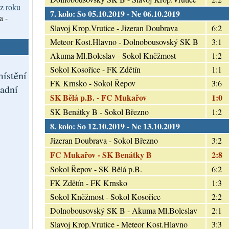
z roku
7. kolo: So 05.10.2019 - Ne 06.10.2019
a -
Slavoj Krop.Vrutice - Jizeran Doubrava
6:2
Meteor Kost.Hlavno - Dolnobousovský SK B
3:1
Akuma Ml.Boleslav - Sokol Kněžmost
1:2
Sokol Kosořice - FK Zdětín
1:1
ístění
FK Krnsko - Sokol Řepov
3:6
adní
SK Bělá p.B. - FC Mukařov
1:0
SK Benátky B - Sokol Březno
1:2
8. kolo: So 12.10.2019 - Ne 13.10.2019
Jizeran Doubrava - Sokol Březno
3:2
FC Mukařov - SK Benátky B
2:8
Sokol Řepov - SK Bělá p.B.
6:2
FK Zdětín - FK Krnsko
1:3
Sokol Kněžmost - Sokol Kosořice
2:2
Dolnobousovský SK B - Akuma Ml.Boleslav
2:1
Slavoj Krop.Vrutice - Meteor Kost.Hlavno
3:3