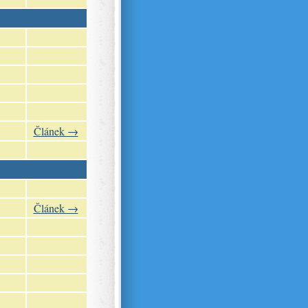
Článek →
Článek →