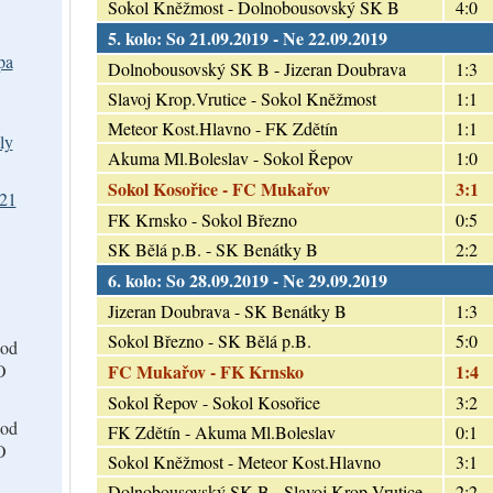
Sokol Kněžmost - Dolnobousovský SK B
4:0
5. kolo: So 21.09.2019 - Ne 22.09.2019
pa
Dolnobousovský SK B - Jizeran Doubrava
1:3
Slavoj Krop.Vrutice - Sokol Kněžmost
1:1
Meteor Kost.Hlavno - FK Zdětín
1:1
ly
Akuma Ml.Boleslav - Sokol Řepov
1:0
Sokol Kosořice - FC Mukařov
3:1
021
FK Krnsko - Sokol Březno
0:5
SK Bělá p.B. - SK Benátky B
2:2
6. kolo: So 28.09.2019 - Ne 29.09.2019
Jizeran Doubrava - SK Benátky B
1:3
Sokol Březno - SK Bělá p.B.
5:0
od
O
FC Mukařov - FK Krnsko
1:4
Sokol Řepov - Sokol Kosořice
3:2
od
FK Zdětín - Akuma Ml.Boleslav
0:1
O
Sokol Kněžmost - Meteor Kost.Hlavno
3:1
Dolnobousovský SK B - Slavoj Krop.Vrutice
2:2