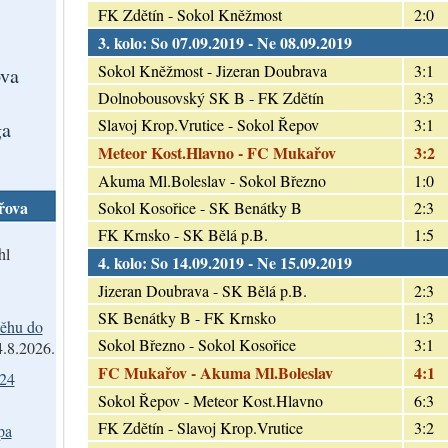
FK Zdětín - Sokol Kněžmost
2:0
3. kolo: So 07.09.2019 - Ne 08.09.2019
Sokol Kněžmost - Jizeran Doubrava
3:1
va
Dolnobousovský SK B - FK Zdětín
3:3
Slavoj Krop.Vrutice - Sokol Řepov
3:1
ga
Meteor Kost.Hlavno - FC Mukařov
3:2
Akuma Ml.Boleslav - Sokol Březno
1:0
řova
Sokol Kosořice - SK Benátky B
2:3
FK Krnsko - SK Bělá p.B.
1:5
hl
4. kolo: So 14.09.2019 - Ne 15.09.2019
Jizeran Doubrava - SK Bělá p.B.
2:3
SK Benátky B - FK Krnsko
1:3
ěhu do
Sokol Březno - Sokol Kosořice
3:1
4.8.2026.
FC Mukařov - Akuma Ml.Boleslav
4:1
024
Sokol Řepov - Meteor Kost.Hlavno
6:3
FK Zdětín - Slavoj Krop.Vrutice
3:2
pa