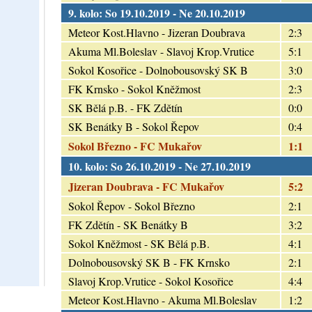
9. kolo: So 19.10.2019 - Ne 20.10.2019
Meteor Kost.Hlavno - Jizeran Doubrava
2:3
Akuma Ml.Boleslav - Slavoj Krop.Vrutice
5:1
Sokol Kosořice - Dolnobousovský SK B
3:0
FK Krnsko - Sokol Kněžmost
2:3
SK Bělá p.B. - FK Zdětín
0:0
SK Benátky B - Sokol Řepov
0:4
Sokol Březno - FC Mukařov
1:1
10. kolo: So 26.10.2019 - Ne 27.10.2019
Jizeran Doubrava - FC Mukařov
5:2
Sokol Řepov - Sokol Březno
2:1
FK Zdětín - SK Benátky B
3:2
Sokol Kněžmost - SK Bělá p.B.
4:1
Dolnobousovský SK B - FK Krnsko
2:1
Slavoj Krop.Vrutice - Sokol Kosořice
4:4
Meteor Kost.Hlavno - Akuma Ml.Boleslav
1:2