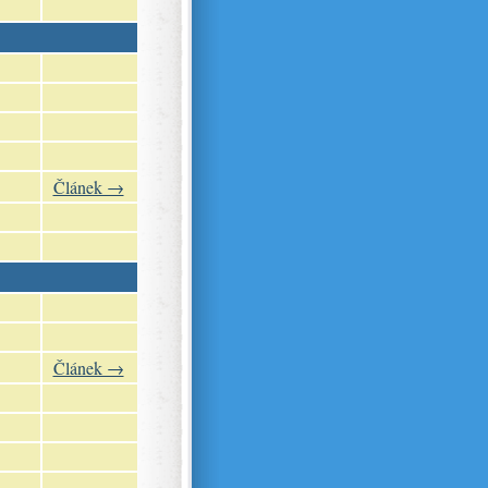
Článek →
Článek →