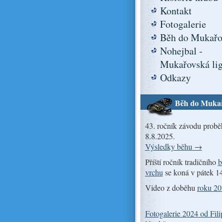
Kontakt
Fotogalerie
Běh do Mukařo
Nohejbal -
Mukařovská li
Odkazy
Běh do Muka
43. ročník závodu probě
8.8.2025.
Výsledky běhu →
Příští ročník tradičního
b
vrchu
se koná v pátek 1
Video z doběhu
roku 2
Fotogalerie 2024 od Fili