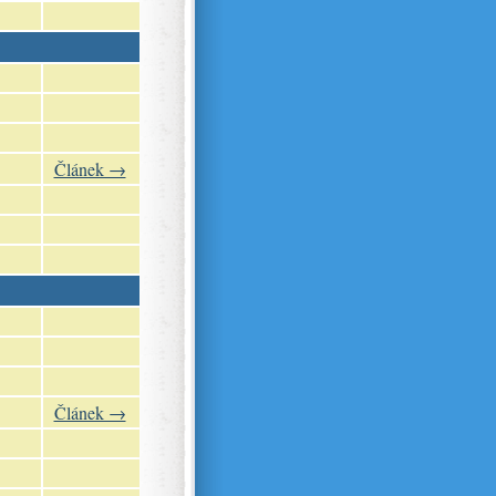
Článek →
Článek →