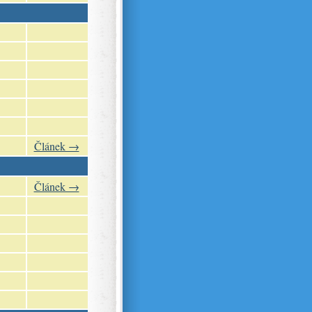
Článek →
Článek →