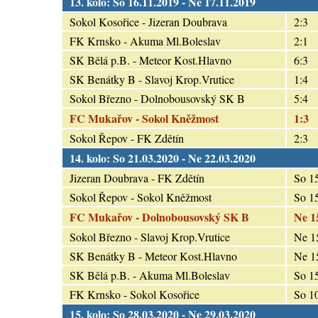
13. kolo: So 16.11.2019 - Ne 17.11.2019
Sokol Kosořice - Jizeran Doubrava
2:3
FK Krnsko - Akuma Ml.Boleslav
2:1
SK Bělá p.B. - Meteor Kost.Hlavno
6:3
SK Benátky B - Slavoj Krop.Vrutice
1:4
Sokol Březno - Dolnobousovský SK B
5:4
FC Mukařov - Sokol Kněžmost
1:3
Sokol Řepov - FK Zdětín
2:3
14. kolo: So 21.03.2020 - Ne 22.03.2020
Jizeran Doubrava - FK Zdětín
So 1
Sokol Řepov - Sokol Kněžmost
So 1
FC Mukařov - Dolnobousovský SK B
Ne 1
Sokol Březno - Slavoj Krop.Vrutice
Ne 1
SK Benátky B - Meteor Kost.Hlavno
Ne 1
SK Bělá p.B. - Akuma Ml.Boleslav
So 1
FK Krnsko - Sokol Kosořice
So 1
15. kolo: So 28.03.2020 - Ne 29.03.2020