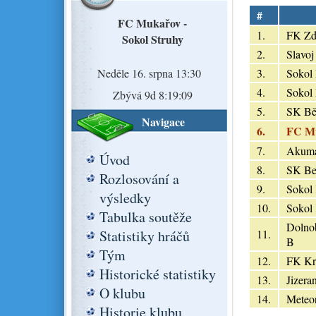
#
FC Mukařov -
1.
FK Zd
Sokol Struhy
2.
Slavoj
Neděle 16. srpna 13:30
3.
Sokol
4.
Sokol
Zbývá 9d 8:19:08
5.
SK Běl
Navigace
6.
FC M
7.
Akuma
Úvod
8.
SK Be
Rozlosování a
9.
Sokol
výsledky
10.
Sokol 
Tabulka soutěže
Dolno
Statistiky hráčů
11.
B
Tým
12.
FK Kr
Historické statistiky
13.
Jizera
O klubu
14.
Meteo
Historie klubu