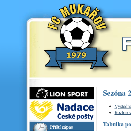
Sezóna 
Výsledná
Rozlosov
Tabulka po 
Příští zápas