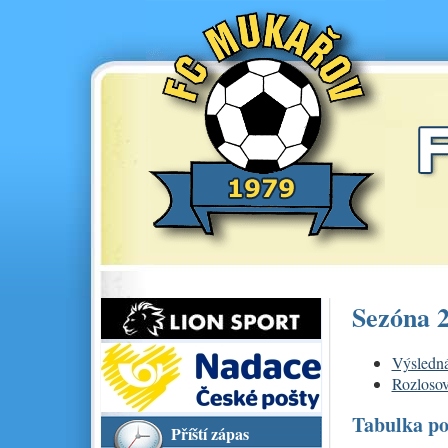
Sezóna 
Výsledná
Rozlosov
Tabulka po
Příští zápas