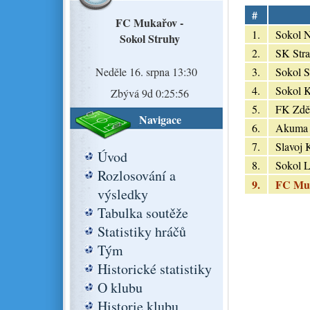
#
FC Mukařov -
1.
Sokol 
Sokol Struhy
2.
SK Stra
Neděle 16. srpna 13:30
3.
Sokol S
4.
Sokol 
Zbývá 9d 0:25:55
5.
FK Zdě
Navigace
6.
Akuma
7.
Slavoj 
Úvod
8.
Sokol L
Rozlosování a
9.
FC Mu
výsledky
Tabulka soutěže
Statistiky hráčů
Tým
Historické statistiky
O klubu
Historie klubu