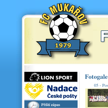
Fotogale
05 - Po
Příští zápas