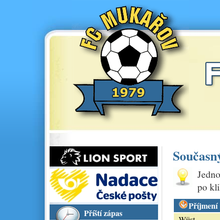
Současn
Jedno
po kl
Příjmení
Příští zápas
Wüst