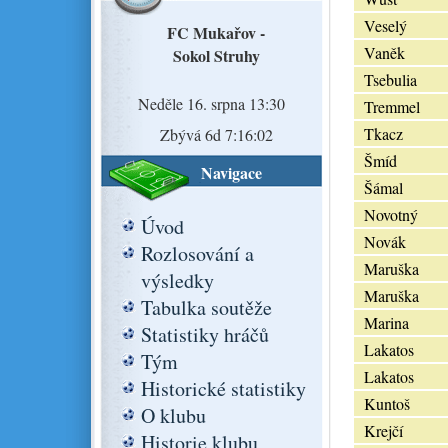
Veselý
FC Mukařov -
Vaněk
Sokol Struhy
Tsebulia
Neděle 16. srpna 13:30
Tremmel
Tkacz
Zbývá 6d 7:16:02
Šmíd
Navigace
Šámal
Novotný
Úvod
Novák
Rozlosování a
Maruška
výsledky
Maruška
Tabulka soutěže
Marina
Statistiky hráčů
Lakatos
Tým
Lakatos
Historické statistiky
Kuntoš
O klubu
Krejčí
Historie klubu