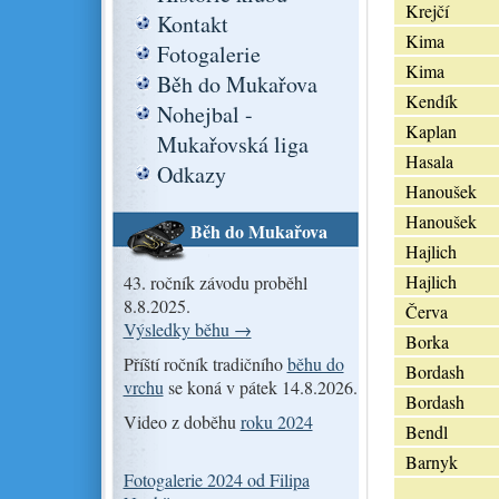
Krejčí
Kontakt
Kima
Fotogalerie
Kima
Běh do Mukařova
Kendík
Nohejbal -
Kaplan
Mukařovská liga
Hasala
Odkazy
Hanoušek
Hanoušek
Běh do Mukařova
Hajlich
Hajlich
43. ročník závodu proběhl
8.8.2025.
Červa
Výsledky běhu →
Borka
Příští ročník tradičního
běhu do
Bordash
vrchu
se koná v pátek 14.8.2026.
Bordash
Video z doběhu
roku 2024
Bendl
Barnyk
Fotogalerie 2024 od Filipa